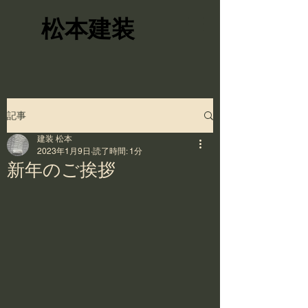
松本建装
記事
建装 松本
2023年1月9日
読了時間: 1分
新年のご挨拶